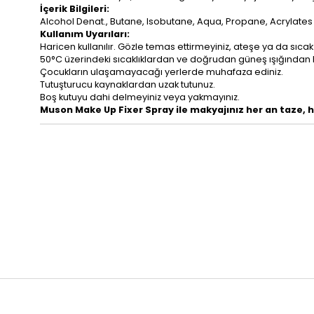
İçerik Bilgileri:
Alcohol Denat., Butane, Isobutane, Aqua, Propane, Acrylat
Kullanım Uyarıları:
Haricen kullanılır. Gözle temas ettirmeyiniz, ateşe ya da sıca
50°C üzerindeki sıcaklıklardan ve doğrudan güneş ışığından 
Çocukların ulaşamayacağı yerlerde muhafaza ediniz.
Tutuşturucu kaynaklardan uzak tutunuz.
Boş kutuyu dahi delmeyiniz veya yakmayınız.
Muson Make Up Fixer Spray ile makyajınız her an taze, he