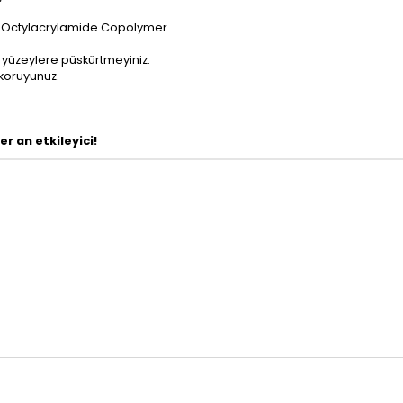
es Octylacrylamide Copolymer
k yüzeylere püskürtmeyiniz.
koruyunuz.
r an etkileyici!