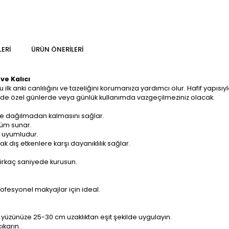
ERI
ÜRÜN ÖNERILERI
ve Kalıcı
lk anki canlılığını ve tazeliğini korumanıza yardımcı olur. Hafif yapısı
sinde özel günlerde veya günlük kullanımda vazgeçilmeziniz olacak.
ve dağılmadan kalmasını sağlar.
nüm sunar.
) uyumludur.
k dış etkenlere karşı dayanıklılık sağlar.
rkaç saniyede kurusun.
.
fesyonel makyajlar için ideal.
 yüzünüze 25-30 cm uzaklıktan eşit şekilde uygulayın.
ıkarın.