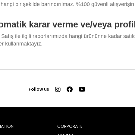
 hangi bir şekilde barındırılmaz. %100 güvenli alışverişin t
 otomatik karar verme ve/veya pro
 Satış ile ilgili raporlarımızda hangi ürününne kadar satıl
iler kullanmaktayız.
Follow us
MATION
CORPORATE