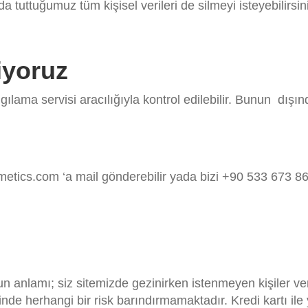
da tuttuğumuz tüm kişisel verileri de silmeyi isteyebilirsi
iyoruz
lama servisi aracılığıyla kontrol edilebilir. Bunun dışınd
etics.com
‘a mail gönderebilir yada bizi +90 533 673 86
n anlamı; siz sitemizde gezinirken istenmeyen kişiler ve
 herhangi bir risk barındırmamaktadır. Kredi kartı ile y