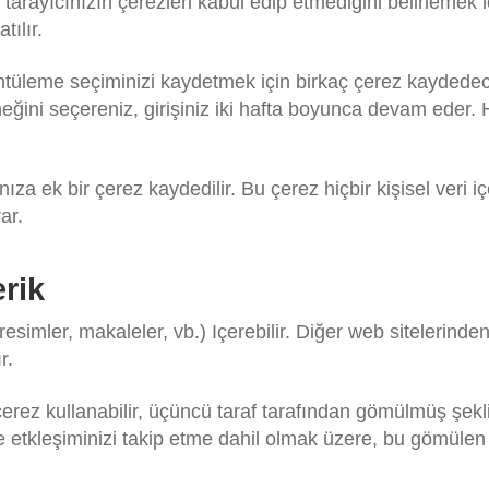
 tarayıcınızın çerezleri kabul edip etmediğini belirlemek i
tılır.
örüntüleme seçiminizi kaydetmek için birkaç çerez kaydedec
eneğini seçereniz, girişiniz iki hafta boyunca devam eder.
nıza ek bir çerez kaydedilir. Bu çerez hiçbir kişisel ver
ar.
rik
resimler, makaleler, vb.) Içerebilir. Diğer web sitelerinde
r.
, çerez kullanabilir, üçüncü taraf tarafından gömülmüş şekl
etkleşiminizi takip etme dahil olmak üzere, bu gömülen içe