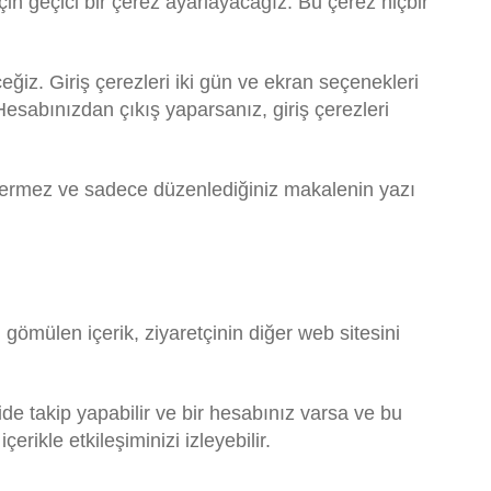
çin geçici bir çerez ayarlayacağız. Bu çerez hiçbir
eğiz. Giriş çerezleri iki gün ve ekran seçenekleri
 Hesabınızdan çıkış yaparsanız, giriş çerezleri
i içermez ve sadece düzenlediğiniz makalenin yazı
n gömülen içerik, ziyaretçinin diğer web sitesini
ide takip yapabilir ve bir hesabınız varsa ve bu
rikle etkileşiminizi izleyebilir.